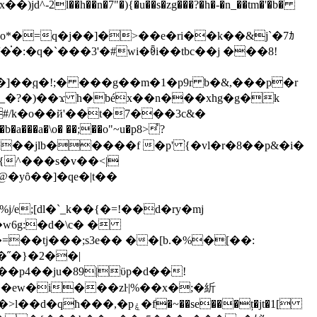
�)jd^-2l��h��n�7"�){�u��s�zg���?�h�-�n_��tm�'�b�
�:�q�`���3'�#wi�ꆨi��tbc��j ���8!
�]��֚q�!;� ���g��m�1�p9r b�&,���p�r
#/k�o��й'��t�7���3c&�
���jlb�����f �p' ׁ{�vl�r�8��p&�i�
l{^���s�v��<|
�w6g:�d�\c� �
��tj���;s3e�� ��[b.�%�[��:
˝�}�2��|
��ew�i���zŀ|%��x�;�紤
e�`q>�:>h�j�5-�e�u�w��>2�s l�x'�#(f�6�x��st"%���q�ͅ �� �2#�r ml?�v�iv�ub�7�>l��d�qħ���,�pۼ�f�~��se���ț�
jt�1[