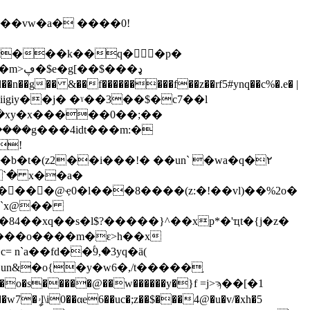
����g���4idt���m:�
!
�t�(z2��i���!� ��un` �wa�q�۲
$����@ҿ0�l���8����(z:�!��vl)��%2o�
d6`x@��
84��xq��s�l$?�����}^��xp*�'ҵt�{j�z�
*����o����m�ԑ>h��x
`a��fd��ۢ9,�3yq�ä(
�v/�xh�5