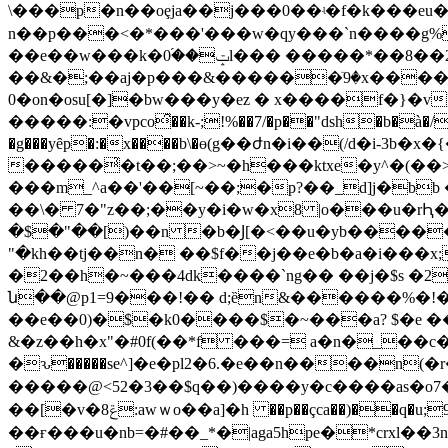
^�(��>�1
���m_^a��'��[~��;�p?��_d]j�bb 
��\� 7�"z��;��y�i�w�x8 |o���u�rԦ
�$�"��[)��n �b�Ϳ[�<��u�yb�����
"�kh��tj��n� ��$f��j��e�b�a�i���x;s�y��,��ۿ�b���fǹao 
�2��h�~���4dk����`ng�� ��j�$s �2�
ն��@p1=9���!�� d;ȅn&������%�!�
��e��0)�$�k0����$�~���a? $�e ���
&�z��h�x"�#0f(��*f ���= a�n�_��c
�ԅ�����se^]�e�pl2�6.�e��n����n(�r�
�����@<52�3��$q��)����y�c����as�o7�\t�ݙ]v���oz<��;��l � ���%n�9���. un&�o{�y�w6�,/
��[�v�8ݝ:awｗo��a]�h ��p��çca��)��q�u;9� �oܵ �q:x�t4����lϣ�w� ݠ� "���ѐ��of]�o�s�����@��w������y�}f =j>ϡ��[�1
��ғ���u�nb=�#��_*�|aga5hpe�*crxl��3n � iƶ�4���ysԁ��>�