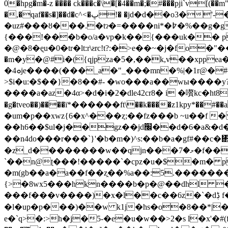
0�hpg�m�-z ���� ck���c�\�[�4��m�;�#���pji`v[(�
�,�qaf��s�]��d�c^<�ڀ!� �jd�d��o3�'-�2�-!��@��̡y��ҳƌ�ɀs�-
�uz#���ȣ���.�tɂ�=����ni*�߈�%��g�g��y��i`���"h���ٖ�f>zh������� o*�=q�j��]�>��e�ri��k��&j`�7ｶ
{���!���b�o/а�vp�k��{���uk�� p?
�@�8�݈eu�0�tr�lt:r\ƨrc!t?:�>e��~�j�f
�m�y�@#i�({qjpza�5�,��k,v��xpp
�ܘ4je����(���_a�"_���mn�%|�1r@�#c�a��=h�r�cvn[�#0������������_�?�)��ϫ h�béx��n���xhg�g�k
>$i�u:�$��}�8��#- �wo���a��wы����
����a�az�4α>�d�i�2�dle42cr8� i �嚽kc�ht8al�)����ܯ�[za� ���r�[۲[ym ~�e��\ ��q\��h���b�
�g�tveo��)����ї*������ft\��k����z1kp
�um�p��xwz{6�x^���ȥ;��fz���b ~u��f �
��h6��$ul�j��gz��jd׬��d�6�a&�d�=���f�@mdq�0���v�j4s"^4(��|�� � \����d5@�yȏ��]�qe�|t��
��n4do���r���`}'�b�m�)^s:��b�a�gf#��c�
�z_d��������w��qjn���މ�7�f��t� dجd�zٰ��d݄�j�h0`�&r�(osx2�h6m��"se%j/e;[dl�`_k��{�=!��d�ry�mj
`��n@ʈ���!�����`�cpz�u�$�m� pɋ
�m(gb��a�a��f��z̭��%a��:5.�������
{>�8wx5���hkn����b�p�@��dhl 
���f���v����)�x�l��c��6z�`�dڋ f��,ίy� �aw?j�� * d����-f��f웈���[�,���p4��ju�89|ϋp�d��!
�l�up�p���)��w k1j�hs�o�8��*|�