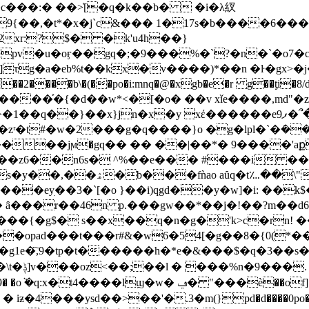
��q��}��x}jn�x�y xέ������eފ9�՞�xy�x�����0��;��
�zʳ�t#�w�2���g�q����}o �g�lpl�`�݁�
����jϻ�gq�� �� ��|��*� 9����'aք
�z6��n6s� ^%��e��� #���i ���b
aȗq�t؊��\"`� x��a�
��eyׅ��3�`[�o }��i)qgd��y�w]�i: ��k
 ȃ���r��46n p.���gw��*��j�!��?m��
�{�g$� s��x��q�n�g�'k>c�rn! ��
��opad���t���r#&�w6�54[�g��8�{0(
g1e�҇,9�tp�t������h�*e�&���$�q�3��s�c= n
t�����֣
�'�.3�m(}pd�d����0po��w7�ީۥl\i0��αe6��uc�;z��$���4@�u