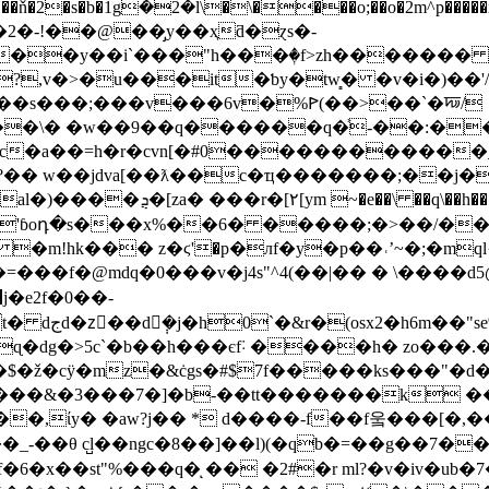
�m"��ň�2�s�b�1g݃�2�l\�\����o;��o�2m^p�����х�
,v�>�u���it�ƅy�tw̻� �v�i�)��'/�֗
o�"���s���;���v���6v�%ꚰ(��>��`�ꠏ/
ea��\� �w��9��q������q�͐-��:�
y?�� w��jdva[��ƛ��c�ҵ�������;��j�
a���a�\o� ��;��o"~u�p8>҆?
y*��#��a'ɓoդ�s���x%��6� �����;�>��/�
 �m!hk��� z�ϛ'�p�лf�y�p��˓ʼ~�;�mq
㄂j�e2f�0��-
�dg�>5c`�b��h���єf˸ ����h� zo���.
$�ž�cÿ�mz�&ċgs�#$7f�����ks���"�d�=
���&�3���7�]�b-��tt�������k ��
�_-��θ c̺l��ngc�8��]��l)(�qb�=��g��7�