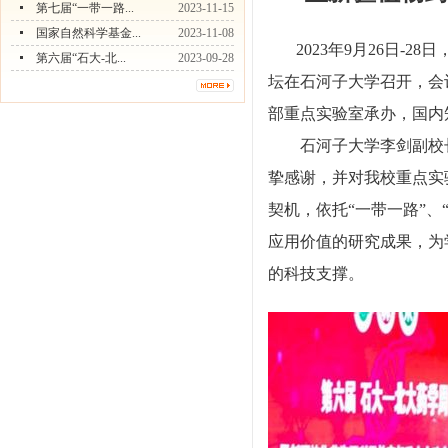
第七届“一带一路...
2023-11-15
国家自然科学基金...
2023-11-08
2023
年
9
月
26
日
-28
日
第六届“石大-北...
2023-09-28
坛在石河子大学召开，会
部重点实验室承办，国内
石河子大学李剑副校
挚感谢，并对我校重点实
契机，依托
“
一带一路
”
、
应用价值的研究成果，为
的科技支撑。