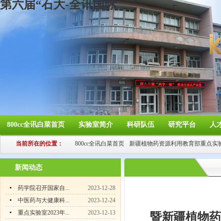
第六届“石大-全讯国际
800cc全讯白菜首页
实验室简介
科研队伍
研究平台
人
当前所在的位置：
800cc全讯白菜首页
新疆植物药资源利用教育部重点实
新闻动态
药学院召开国家自...
2023-12-28
中医药与大健康科...
2023-12-24
重点实验室2023年...
2023-12-13
暨新疆植物药