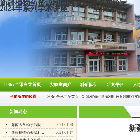
新疆植物药资源利用教育部重点实验室
2024年系列学术讲座（一）-全讯国际
800cc全讯白菜首页
实验室简介
科研队伍
研究平台
人
当前所在的位置：
800cc全讯白菜首页
新疆植物药资源利用教育部重点实
新闻动态
海南大学药学院院...
2024-04-29
新
新疆植物药资源利...
2024-04-17