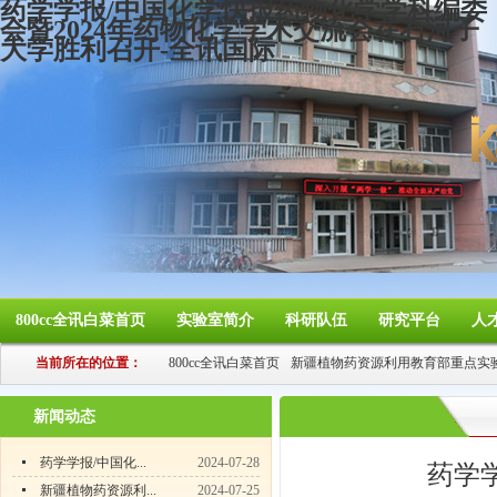
药学学报/中国化学快报药物化学学科编委
会暨2024年药物化学学术交流会在石河子
大学胜利召开-全讯国际
800cc全讯白菜首页
实验室简介
科研队伍
研究平台
人
当前所在的位置：
800cc全讯白菜首页
新疆植物药资源利用教育部重点实
新闻动态
药学学报/中国化...
2024-07-28
药学
新疆植物药资源利...
2024-07-25