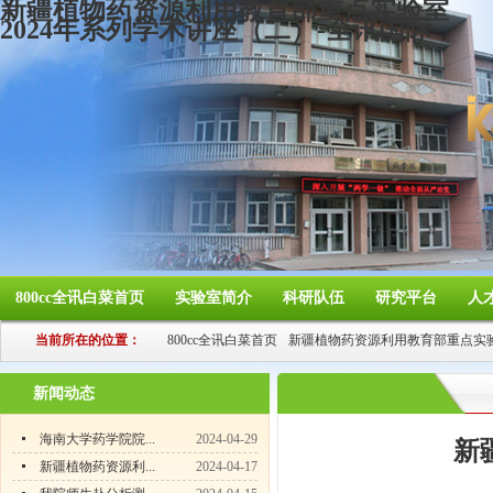
新疆植物药资源利用教育部重点实验室
2024年系列学术讲座（二）-全讯国际
800cc全讯白菜首页
实验室简介
科研队伍
研究平台
人
当前所在的位置：
800cc全讯白菜首页
新疆植物药资源利用教育部重点实
新闻动态
海南大学药学院院...
2024-04-29
新
新疆植物药资源利...
2024-04-17