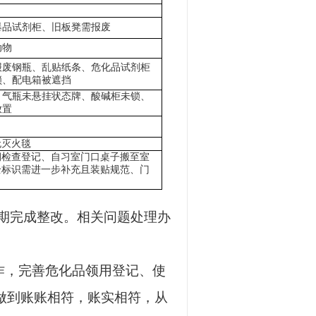
爆品试剂柜、旧板凳需报废
动物
报废钢瓶、乱贴纸条、危化品试剂柜
锁、配电箱被遮挡
、气瓶未悬挂状态牌、酸碱柜未锁、
放置
无灭火毯
期检查登记、自习室门口桌子搬至室
全标识需进一步补充且装贴规范、门
期完成整改。
相关问题处理办
作，完善危化品领用登记、使
做到账账相符，账实相符，从