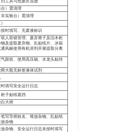
打扫工具与危废区混放
验台）需清理
（非实验台）需清理
豆）
未按时填写、无废液标识
行双人双锁管理、废弃凳子及旧木柜
杂物及提取废弃物、乱贴纸片、冰箱
无通风橱使用有机溶剂开展提取分离
暖气跟前、使用高压锅、水龙头贴待
放两大瓶无标签液体试剂
机
按时填写安全运行日志
、柜子贴纸遮挡
放白大褂
号笔写导师姓名、堆放杂物、乱贴纸
堆放杂物
堆放杂物、安全运行日志未按时填写