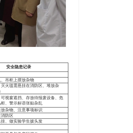
安全隐患记录
机、吊柜上摆放杂物
、灭火毯需悬挂在消防区、堆放杂
条
、可视窗遮挡、存放待报废设备、危
品柜、警示标语张贴杂乱
堆放杂物、注意事项标识
在消防区
悬挂、做实验学生披头发