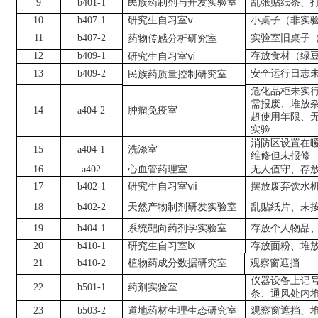
9
b401-1
民族药制剂与开发实验室
乱张贴纸条、
10
b407-1
研究生自习室
ⅴ
小桌子（非实
11
b407-2
实验室旧桌子
药物传感分析研究室
12
b409-1
存放食材（绿
研究生自习室
ⅵ
13
b409-2
安全运行日志
民族药质量控制研究室
危化品柜未实
需报废、堆放
14
a404-2
肿瘤免疫室
超使用年限、
实验
消防区设置在
15
a404-1
洗涤室
维修但未报修
16
a402
心血管药理室
无人值守、存
17
b402-1
研究生自习室
ⅶ
摆放废弃饮水
18
b402-2
天然产物制剂研发实验室
乱贴纸片、未
19
b404-1
系统靶向药剂学实验室
存放个人物品
20
b410-1
研究生自习室
ⅸ
存放面粉、堆
21
b410-2
植物药成分数据研究室
观察窗遮挡
仪器设备上记
22
b501-1
药剂实验室
条、通风处内
23
b503-2
道地药材生理生态研究室
观察窗遮挡、