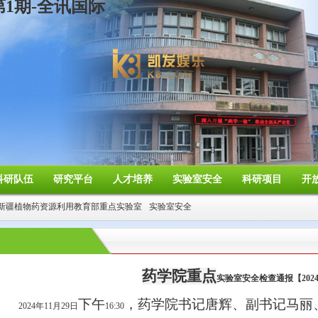
1期-全讯国际
科研队伍
研究平台
人才培养
实验室安全
科研项目
开
新疆植物药资源利用教育部重点实验室
实验室安全
药学院重点
实验室安全检查通报【
202
下午
，药学院书记唐辉、副书记马丽
2024
年
11
月
29
日
16:30