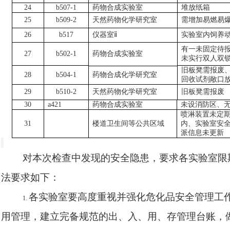
24
b507-1
药物合成实验室
堆放纸箱
25
b509-2
天然药物化学研究室
需增加易燃易
26
b517
仪器室
ⅱ
实验室内饲养
有一未固定待
27
b502-1
药物合成实验室
未实行双人双
旧板凳需报废
28
b504-1
药物合成化学研究室
回收试剂敞口
29
b510-2
天然药物化学研究室
旧板凳需报废
30
a421
药物合成实验室
未设消防区、
喷淋装置未定
31
楼道卫生间等公共区域
内、实验室安
派信息未更新
对本次检查中发现的安全隐患，要求
各实验室
限
法要求如下：
各实验室要高度重视并强化危化品安全管理工
1.
用管理，建立完备规范的出、入、用、存管理台账，