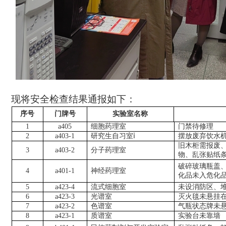
现将安全检查结果通报如下：
序号
门牌号
实验室
名称
1
a405
细胞药理室
门禁待修理
2
a403-1
研究生自习室
ⅰ
摆放废弃饮水
旧木柜需报废
3
a403-2
分子药理室
物、乱张贴纸
破碎玻璃瓶盖
4
a401-1
神经药理室
化品未入危化
5
a423-4
流式细胞室
未设消防区、
6
a423-3
光谱室
灭火毯未悬挂
7
a423-2
色谱室
气瓶状态牌未
8
a423-1
质谱室
实验台未靠墙