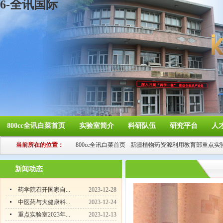
6-全讯国际
800cc全讯白菜首页
实验室简介
科研队伍
研究平台
人
当前所在的位置：
800cc全讯白菜首页
新疆植物药资源利用教育部重点实
新闻动态
药学院召开国家自...
2023-12-28
中医药与大健康科...
2023-12-24
重点实验室2023年...
2023-12-13