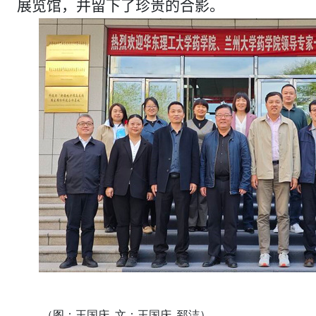
展览馆，
并留下了珍贵的合影。
（图：王国庆 文：王国庆 郅洁）