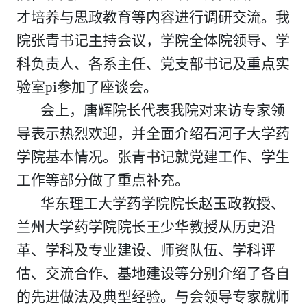
才培养与思政教育等内容进行调研交流。我
院
张青
书记
主持会议
，
学院全体院领导、
学
科负责人
、
各系主任、党支部书记及
重点实
验室
pi
参加
了座谈
会。
会上，唐辉
院长
代表
我院
对
来访专家领
导
表示热烈欢迎，
并全面
介绍石河子大学药
学院基本情况
。
张青书记就党建工作、学生
工作等部分做了重点补充
。
华东理工大学
药学院院长赵玉政
教授、
兰州大学药学院
院长王少华
教授从历史沿
革、学科及专业建设、师资队伍、学科评
估、
交流合作
、
基地建设
等
分别介绍了各自
的先进做法及典型经验。与会领导专家就师