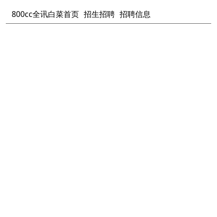
800cc全讯白菜首页
招生招聘
招聘信息