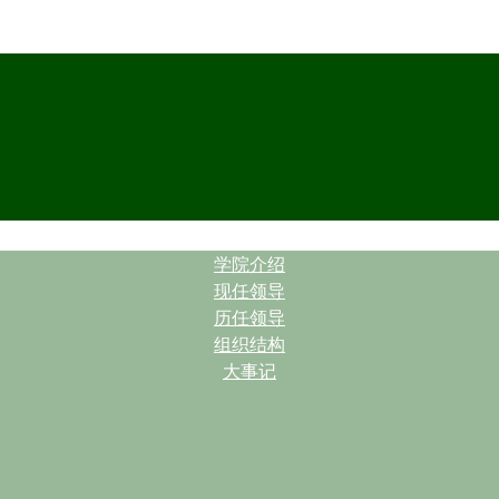
| |
学院介绍
现任领导
历任领导
组织结构
大事记