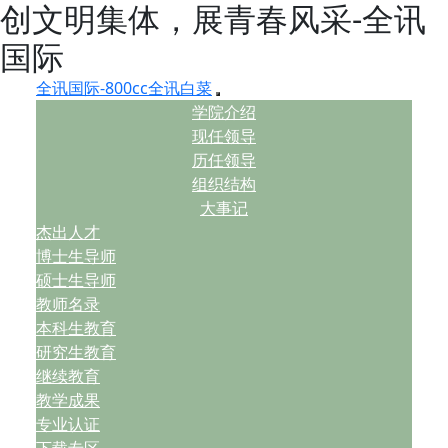
创文明集体，展青春风采-全讯
国际
全讯国际-800cc全讯白菜
学院介绍
现任领导
历任领导
组织结构
大事记
杰出人才
博士生导师
硕士生导师
教师名录
本科生教育
研究生教育
继续教育
教学成果
专业认证