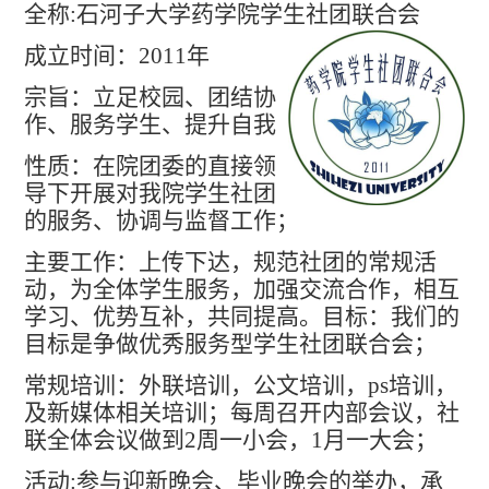
全称
:
石河子大学药学院学生社团联合会
师资队伍
人才培养
成立时间：
2011
年
科学研究
宗旨：立足校园、团结协
本科教学
作、服务学生、提升自我
平台建设
性质：在院团委的直接领
学生园地
导下开展对我院学生社团
交流合作
的服务、协调与监督工作；
主要工作：上传下达，规范社团的常规活
动，为全体学生服务，加强交流合作，相互
学习、优势互补，共同提高。目标：我们的
目标是争做优秀服务型学生社团联合会；
常规培训：外联培训，公文培训，
ps
培训，
及新媒体相关培训；每周召开内部会议，社
联全体会议做到
2
周一小会，
1
月一大会；
活动
:
参与迎新晚会、毕业晚会的举办，承