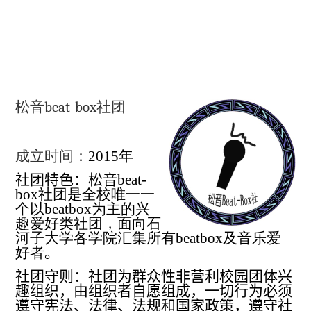
松音
beat-bo
x
社团
成立时间：
2015
年
社团特色：
松音
beat-
box
社团是全校唯一一
个以
beatbox
为主的兴
趣爱好类社团，面向石
河子大学各学院汇集所有
beatbox
及音乐爱
好者
。
社团守则：
社团为群众性非营利校园团体兴
趣组织，由组织者自愿组成
，
一切行为必须
遵守宪法、法律、法规和国家政策，遵守社