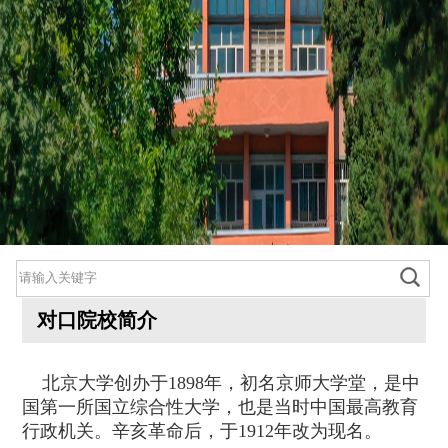
对口院校简介
北京大学创办于1898年，初名京师大学堂，是中
国第一所国立综合性大学，也是当时中国最高教育
800cc全讯白菜首页
行政机关。辛亥革命后，于1912年改为现名。
院情总览