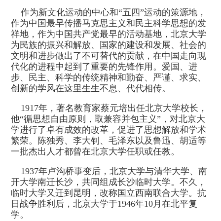
师资队伍
作为新文化运动的中心和“五四”运动的策源地，
人才培养
作为中国最早传播马克思主义和民主科学思想的发
科学研究
祥地，作为中国共产党最早的活动基地，北京大学
为民族的振兴和解放、国家的建设和发展、社会的
本科教学
文明和进步做出了不可替代的贡献，在中国走向现
平台建设
代化的进程中起到了重要的先锋作用。爱国、进
学生园地
步、民主、科学的传统精神和勤奋、严谨、求实、
交流合作
创新的学风在这里生生不息、代代相传。
1917年，著名教育家蔡元培出任北京大学校长，
他“循思想自由原则，取兼容并包主义”，对北京大
学进行了卓有成效的改革，促进了思想解放和学术
繁荣。陈独秀、李大钊、毛泽东以及鲁迅、胡适等
一批杰出人才都曾在北京大学任职或任教。
1937年卢沟桥事变后，北京大学与清华大学、南
开大学南迁长沙，共同组成长沙临时大学。不久，
临时大学又迁到昆明，改称国立西南联合大学。抗
日战争胜利后，北京大学于1946年10月在北平复
学。