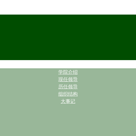
| |
学院介绍
现任领导
历任领导
组织结构
大事记