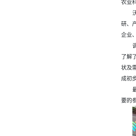
农业
研、
企业
了解
状及
成初
要的