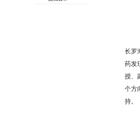
长罗
药发
授、
个方
持。