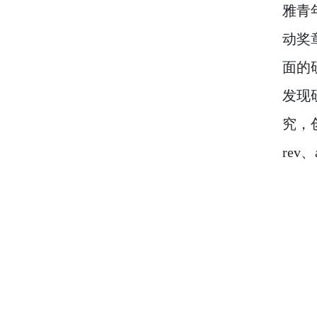
雅青
动奖
面的
发现
究，创
rev、