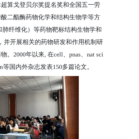
际超算戈登贝尔奖提名奖和全国五一劳
磷酸二酯酶药物化学和结构生物学等方
和肺纤维化）等药物靶标结构生物学和
系，并开展相关的药物研发和作用机制研
以来, 在cell、pnas、nat sci
、j med chem等国内外杂志发表150多篇论文。