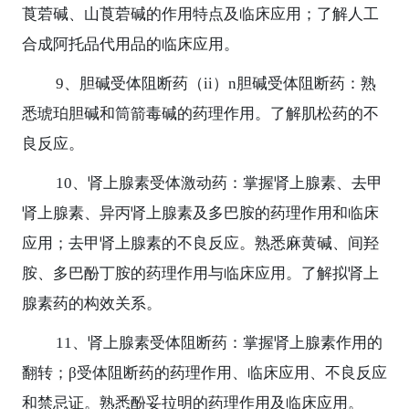
莨菪碱、山莨菪碱的作用特点及临床应用；了解人工
合成阿托品代用品的临床应用。
9
、胆碱受体阻断药（
ii
）
n
胆碱受体阻断药：熟
悉琥珀胆碱和筒箭毒碱的药理作用。了解肌松药的不
良反应。
10
、肾上腺素受体激动药：掌握肾上腺素、去甲
肾上腺素、异丙肾上腺素及多巴胺的药理作用和临床
应用；去甲肾上腺素的不良反应。熟悉麻黄碱、间羟
胺、多巴酚丁胺的药理作用与临床应用。了解拟肾上
腺素药的构效关系。
11
、肾上腺素受体阻断药：掌握肾上腺素作用的
翻转；
β
受体阻断药的药理作用、临床应用、不良反应
和禁忌证。熟悉酚妥拉明的药理作用及临床应用。