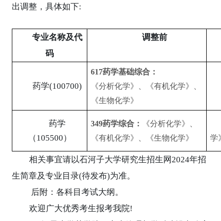
出调整，具体如下
:
专业名称及代
调整前
码
617药学基础综合
：
药学
(1
00700
)
《分析化学》、《有机化学》、
《生物化学》
药学
349药学综合
：
《分析化学》、
（
105500）
《有机化学》、《生物化学》
学
相关事宜请以石河子大学研究生招生网
2024
年招
生简章及专业目录
(
待发布
)
为准。
后附：各科目考试大纲。
欢迎广大优秀考生报考我院
!