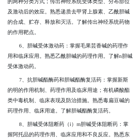
的两种分类方式；传出神经系统受体类型、分布部位
及激动后的效应。熟悉递质去甲肾上腺素、乙酰胆碱
的合成、贮存、释放和灭活。了解传出神经系统药物
的作用靶点。
6
、胆碱受体激动药：掌握毛果芸香碱的药理作
用和临床应用。熟悉乙酰胆碱的药理作用。了解
n
胆碱
受体激动药。
7
、抗胆碱酯酶药和胆碱酯酶复活药：掌握新斯
的明的作用机制、药理作用及临床用途；有机磷酸酯
类中毒机制、临床表现及防治措施。熟悉毒扁豆碱的
药理作用、临床用途。了解胆碱酯酶复活药。
8
、胆碱受体阻断药（
i
）
m
胆碱受体阻断药：掌
握阿托品的药理作用、临床应用和不良反应。熟悉东