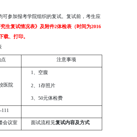
生均可参加报考学院组织的复试。复试前，考
生应
研究生复试情况表》及附件2体检表（时间为2016
自行下载、打印。
表
地点
注意事项
1、
空腹
校医院
2、
1存照片
3、50元体检费
-111
三楼会议室
面试流程见
复试内容及方式