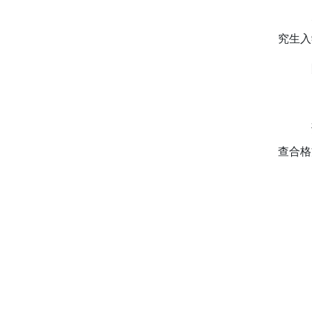
究生入
（
资
查合格
（