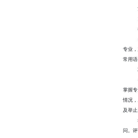
复
1
考
考
专业，
常用语
2
考
掌握专
情况，
及举止
考
问。评