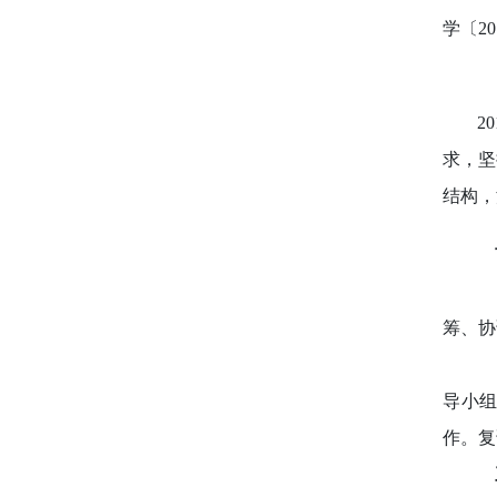
学〔2
2
求，坚
结构，
（
筹、协
（
导小组
作。复