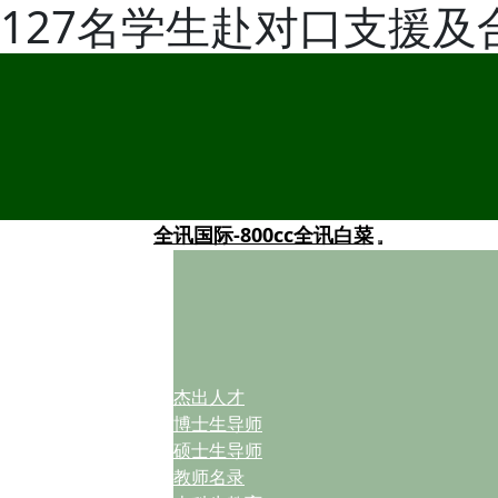
127名学生赴对口支援
全讯国际-800cc全讯白菜
杰出人才
博士生导师
硕士生导师
教师名录