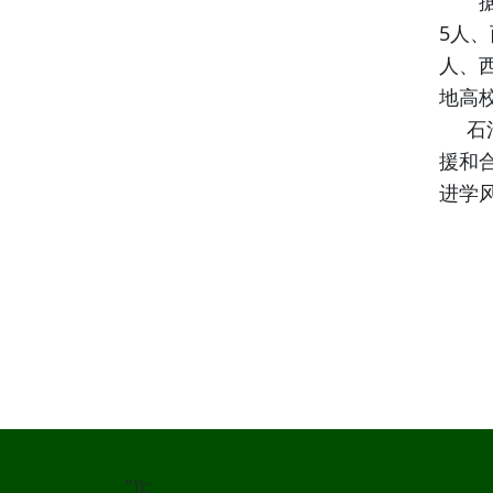
据悉
5人
人、
地高
石河
援和
进学
"));