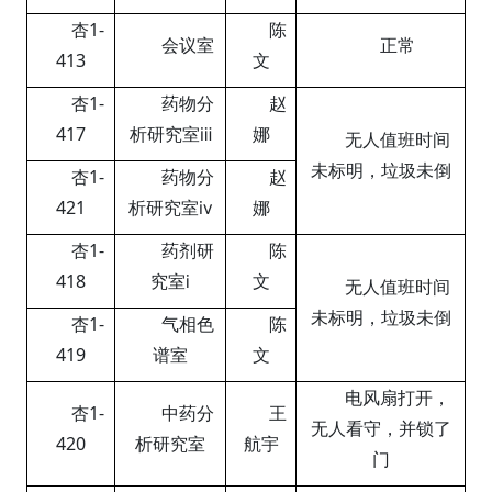
杏
1-
陈
会议室
正常
413
文
杏
1-
药物分
赵
417
析研究室
ⅲ
娜
无人值班时间
未标明，垃圾未倒
杏
1-
药物分
赵
421
析研究室
ⅳ
娜
杏
1-
药剂研
陈
418
究室
ⅰ
文
无人值班时间
未标明，垃圾未倒
杏
1-
气相色
陈
419
谱室
文
电风扇打开，
杏
1-
中药分
王
无人看守，并锁了
420
析研究室
航宇
门