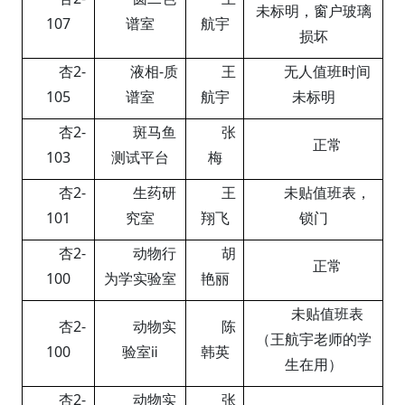
未标明，窗户玻璃
107
谱室
航宇
损坏
杏
2-
液相
-
质
王
无人值班时间
105
谱室
航宇
未标明
杏
2-
斑马鱼
张
正常
103
测试平台
梅
杏
2-
生药研
王
未贴值班表，
101
究室
翔飞
锁门
杏
2-
动物行
胡
正常
100
为学实验室
艳丽
未贴值班表
杏
2-
动物实
陈
（王航宇老师的学
100
验室
ⅱ
韩英
生在用）
杏
2-
动物实
张