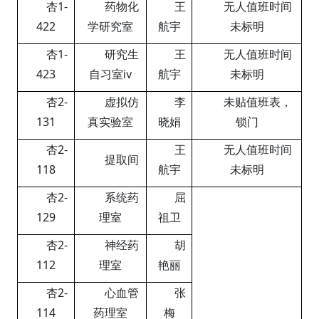
杏
1-
药物化
王
无人值班时间
422
学研究室
航宇
未标明
杏
1-
研究生
王
无人值班时间
423
自习室
ⅳ
航宇
未标明
杏
2-
虚拟仿
李
未贴值班表，
131
真实验室
晓娟
锁门
杏
2-
王
无人值班时间
提取间
118
航宇
未标明
杏
2-
系统药
屈
129
理室
祖卫
杏
2-
神经药
胡
112
理室
艳丽
杏
2-
心血管
张
114
药理室
梅