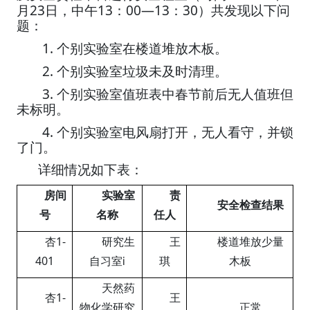
23
13
00—13
30
月
日，中午
：
：
）共发现以下问
题：
1.
个别实验室在楼道堆放木板。
2.
个别实验室垃圾未及时清理。
3.
个别实验室值班表中春节前后无人值班但
未标明。
4.
个别实验室电风扇打开，无人看守，并锁
了门。
详细情况如下表：
房间
实验室
责
安全检查结果
号
名称
任人
杏
1-
研究生
王
楼道堆放少量
401
自习室
ⅰ
琪
木板
天然药
杏
1-
王
物化学研究
正常