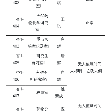
402
琪
室
ⅰ
天然药
杏
1-
王
物化学研究
正常
404
琪
室
ⅱ
杏
1-
重点实
唐
403
验室仪器室
ⅰ
辉
杏
1-
研究生
唐
405
自习室
ⅱ
辉
无人值班时间
未标明，垃圾未倒
杏
1-
药物分
唐
406
析研究室
ⅰ
辉
杏
1-
姚
称量室
407
新成
无人值班时间
杏
1-
药物分
应