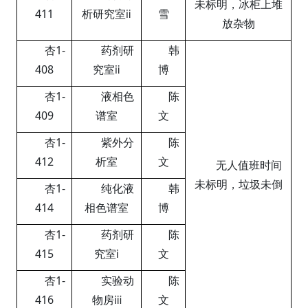
未标明，冰柜上堆
411
析研究室
ⅱ
雪
放杂物
杏
1-
药剂研
韩
408
究室
ⅱ
博
杏
1-
液相色
陈
409
谱室
文
杏
1-
紫外分
陈
412
析室
文
无人值班时间
未标明，垃圾未倒
杏
1-
纯化液
韩
414
相色谱室
博
杏
1-
药剂研
陈
415
究室
ⅰ
文
杏
1-
实验动
陈
416
物房
ⅲ
文