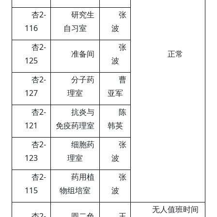
杏
2-
研究生
张
116
自习室
波
杏
2-
张
准备间
正常
125
波
杏
2-
分子药
曹
127
理室
亚军
杏
2-
抗炎与
陈
121
免疫药理室
韩英
杏
2-
细胞药
张
123
理室
波
杏
2-
药用植
张
115
物组培室
波
无人值班时间
杏
2-
圆二色
王