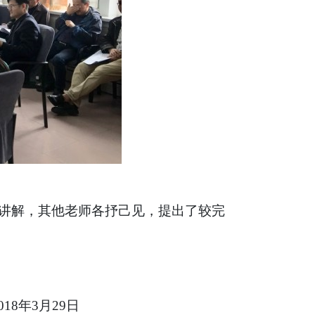
讲解，其他老师各抒己见，提出了较完
年
月
日
8
3
29