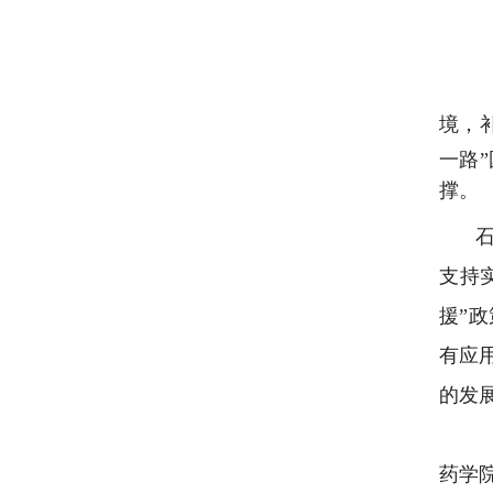
境，
一路
撑。
石
支持
援”
有应
的发
药学