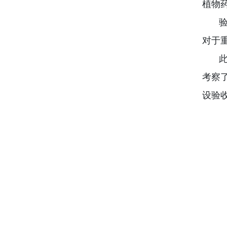
植物
验
对于
此
考察
设
验