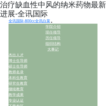
治疗缺血性中风的纳米药物最新
进展-全讯国际
全讯国际-800cc全讯白菜
学院介绍
现任领导
历任领导
组织结构
大事记
杰出人才
博士生导师
硕士生导师
教师名录
本科生教育
研究生教育
继续教育
教学成果
专业认证