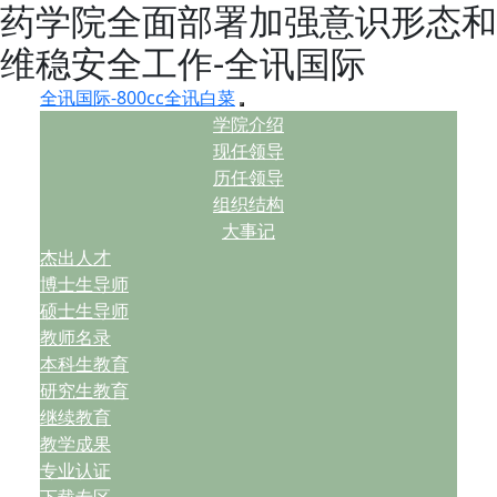
药学院全面部署加强意识形态和
维稳安全工作-全讯国际
全讯国际-800cc全讯白菜
学院介绍
现任领导
历任领导
组织结构
大事记
杰出人才
博士生导师
硕士生导师
教师名录
本科生教育
研究生教育
继续教育
教学成果
专业认证