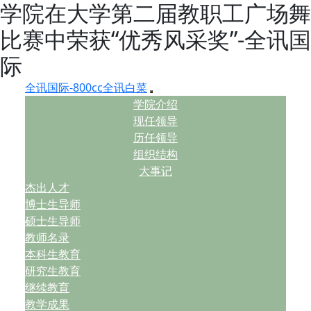
学院在大学第二届教职工广场舞
比赛中荣获“优秀风采奖”-全讯国
际
全讯国际-800cc全讯白菜
学院介绍
现任领导
历任领导
组织结构
大事记
杰出人才
博士生导师
硕士生导师
教师名录
本科生教育
研究生教育
继续教育
教学成果