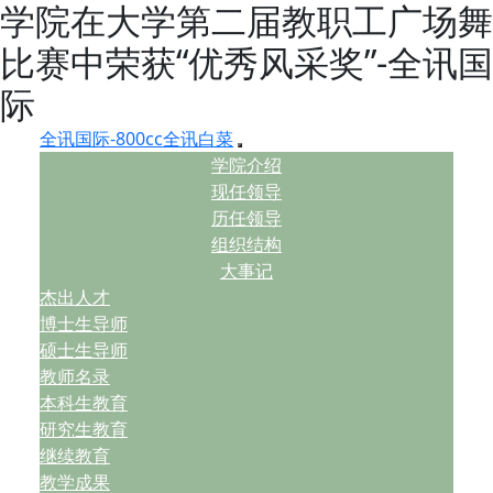
学院在大学第二届教职工广场舞
比赛中荣获“优秀风采奖”-全讯国
际
全讯国际-800cc全讯白菜
学院介绍
现任领导
历任领导
组织结构
大事记
杰出人才
博士生导师
硕士生导师
教师名录
本科生教育
研究生教育
继续教育
教学成果