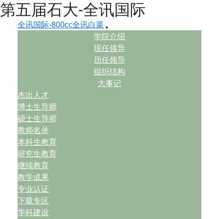
第五届石大-全讯国际
全讯国际-800cc全讯白菜
学院介绍
现任领导
历任领导
组织结构
大事记
杰出人才
博士生导师
硕士生导师
教师名录
本科生教育
研究生教育
继续教育
教学成果
专业认证
下载专区
学科建设