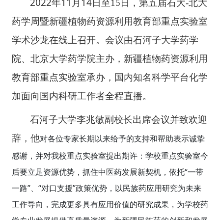
2022
11
14
年
月
日
至
15
日
，
第五届石大
-
北大
药学周暨新疆植物药资源利用教育部重点实验室
学术沙龙
在
线上
召开
。
会议由石河子大学药学
院、北京大学药学院主办，新疆植物药资源利用
教育部重点实验室承办，国内知名科学平台化学
加面向国内科研工作者全程直播。
石河子大学李兆敏副校长出席会议并致欢迎
辞
，他
对各位专家长期以来给予的支持和帮助表示诚挚
感谢，并对我校重点实验室提出期许：学校重点实验室今
“
后要立足资源优势，抓住中医药发展新契机，依托
一带
”
“
”
一路
、
对口支援
政策优势，以民族药应用研究为未来
工作导向，完成更多具有应用价值的研究成果，为学校药