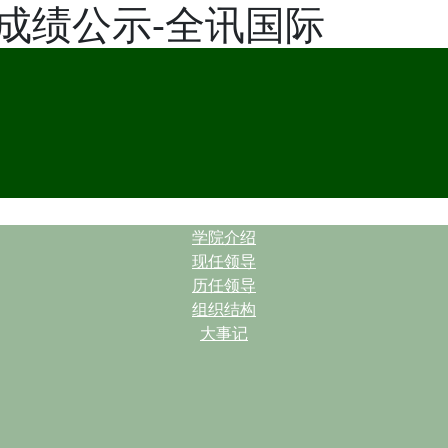
成绩公示-全讯国际
| |
学院介绍
现任领导
历任领导
组织结构
大事记