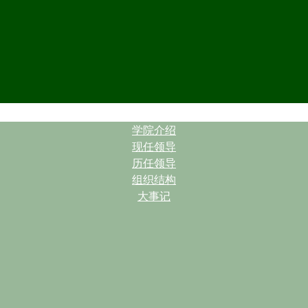
| |
学院介绍
现任领导
历任领导
组织结构
大事记