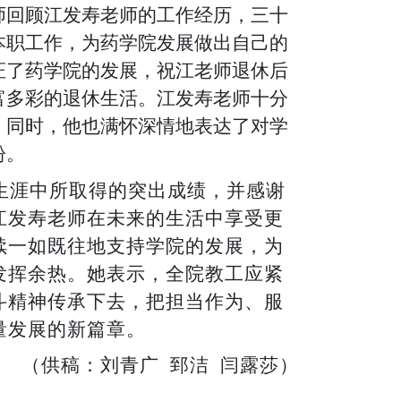
师
回顾
江发寿老师的工作
经历
，
三十
本职工作，为
药学院
发展做出自己的
证了药学院的发展，
祝
江老师
退休后
富多彩的退休生活。
江发寿老师
十分
。同时，他也满怀深情地表达了对学
盼。
生涯中所取得的突出成绩，并感谢
江发寿老师
在未来的生活中享受更
续一如既往地支持学院的发展，为
发挥余热。
她
表示，全院教工应紧
斗精神传承下去，把担当作为、服
量发展的新篇章。
（
供稿：刘青广
郅洁
闫露莎
）