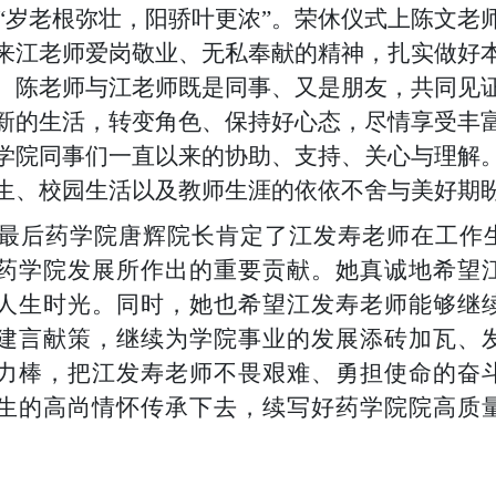
“岁老根弥壮，阳骄叶更浓”。荣休仪式
上陈文老
来江老师
爱岗敬业、无私奉献的精神，扎实做好
。
陈老师与江老师
既是同事
、
又是
朋友
，
共同见
新的生活，转变角色、保持好心态，尽情享受丰
学院同事们一直以来的协助、支持、关心与理解
生、校园生活以及教师生涯的依依不舍与美好期
最后药学院唐辉
院长肯定了
江发寿老师
在
工作
药学院
发展所
作出
的重要贡献。
她
真诚地希望
人生时光。同时，
她
也希望
江发寿老师
能够继
建言献策，继续为学院事业的发展添砖加瓦、
力棒，把
江发寿老师
不畏艰难、勇担使命的奋
生的高尚情怀传承下去，续写好
药学院
院高质