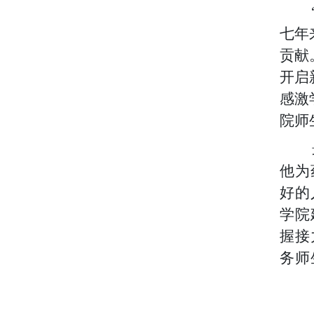
七年
贡献
开启
感激
院师
他为
好的
学院
握接
务师