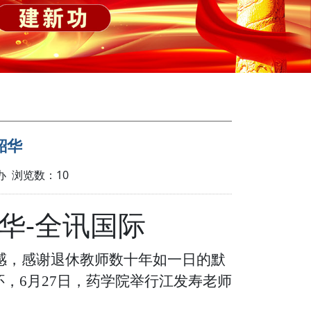
韶华
政办 浏览数：
10
华-全讯国际
感，感谢退休教师数十年如一日的默
怀，
6月
27
日，
药学院
举行
江发寿老师