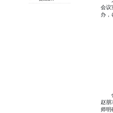
会议
办，
赵朋
师明