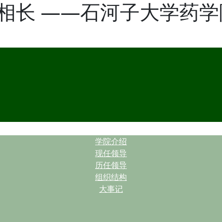
相长 ——石河子大学药
| |
学院介绍
现任领导
历任领导
组织结构
大事记