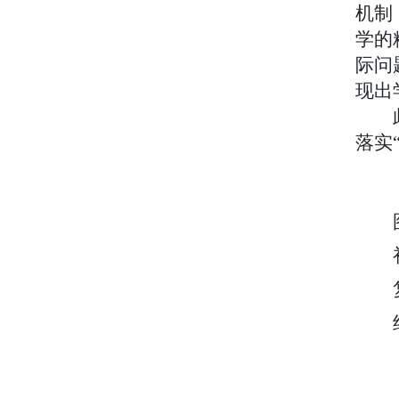
机制
学的
际问
现出
落实