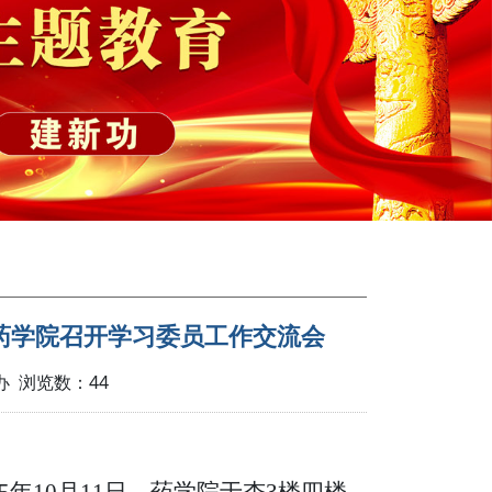
药学院召开学习委员工作交流会
科办 浏览数：
44
5
年
10
月
11
日，药学院于杏
3
楼四楼