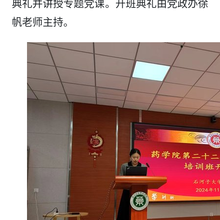
典礼并讲授专题党课
。
开班典礼
由
党政办
徐
帆老师主持。