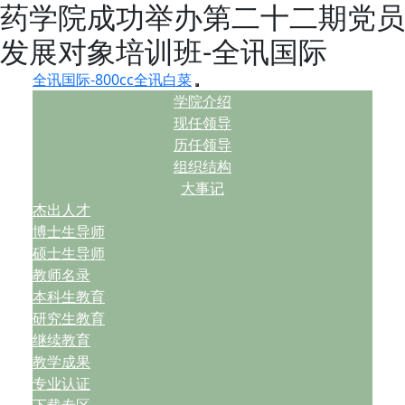
药学院成功举办第二十二期党员
发展对象培训班-全讯国际
全讯国际-800cc全讯白菜
学院介绍
现任领导
历任领导
组织结构
大事记
杰出人才
博士生导师
硕士生导师
教师名录
本科生教育
研究生教育
继续教育
教学成果
专业认证