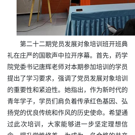
第二十二期党员发展对象培训班开班典
礼在庄严的国歌声中拉开序幕。首先，
药学
院党委书记唐辉
老师
对本期参加培训的学员
提出了学习要求，强调了党员发展对象培训
的重要性和紧迫性。
她
指出，作为新时代的
青年学子，学员们肩负着传承红色基因、弘
扬党的优良传统和作风的历史使命。希望通
过此次培训，大家能够进一步坚定理想信