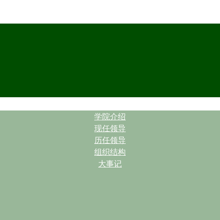
| |
学院介绍
现任领导
历任领导
组织结构
大事记