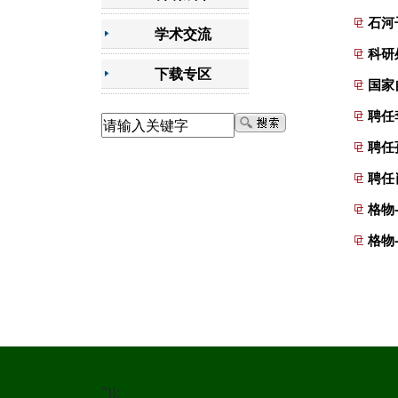
石河
学术交流
科研
下载专区
国家
聘任
聘任
聘任
格物
格物
"));