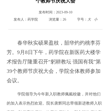
个教师节庆祝大会
800cc全讯白菜首页
发布时间：
2023-09-10
院情总览
发布人：
药学院
浏览量：
26
字号：
大
小
师资队伍
人才培养
科学研究
春华秋实硕果盈枝，韶华灼灼桃李芬
本科教学
芳。
9月8日下午，药学院在新医药大楼学
平台建设
学生园地
术报告厅隆重召开“躬耕教坛 强国有我”第
交流合作
39个教师节庆祝大会，学院全体教师参加
会议。
学院领导为今年新入职教师佩戴校徽，并对他们
的加入表示热烈欢迎。院长唐辉同志带领新进教师入职