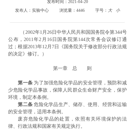
800cc全讯白菜首页
发布时间：
2021-04-20
院情总览
发布人：
实验中心
浏览量：
4446
字号：
大
小
师资队伍
人才培养
（
2002
年
1
月
26
日中华人民共和国国务院令第
344
号
科学研究
公布，
2011
年
2
月
16
日国务院第
144
次常务会议修订通
本科教学
过；根据
2013
年
12
月
7
日《国务院关于修改部分行政法规
平台建设
的决定》修订。）
学生园地
交流合作
第一章 总 则
第一条
为了加强危险化学品的安全管理，预防和减
少危险化学品事故，保障人民群众生命财产安全，保护
环境，制定本条例。
第二条
危险化学品生产、储存、使用、经营和运输
的安全管理，适用本条例。
废弃危险化学品的处置，依照有关环境保护的法
律、行政法规和国家有关规定执行。