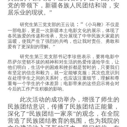
党的带领下，新疆各族人民团结和谐，安
居乐业的现状。”
：
“
研究生第三党支部
的
王云
说
《小马鞭》不仅是
一部电影，更是一次新疆本土电影文化的展示
，
体现了
各
民族爱的传递和传承，充分展现了中华民族大家庭的
温暖
，
使我产生了强烈的共鸣
，
也
让我
对责任、勇敢和
爱有了更深刻的理解
。
”
研究生第三党支部书记李珍慈表示，要将电影中
昂萨尔坚韧不拔的精神和对生活的热爱传递给学生，让
他们明白，生活中的困难和挫折都是暂时的，只要我们
有坚定的信念和毅力，就一定能够克服；其次也意识到
在处理学生之间的关系时，也应该注重细节，理解和尊
重每一个学生的个体差异；电影带来的这些启示将会对
今后的工作产生积极的影响。
此次活动的成功举办，增强了师生的
民族团结意识，传播了民族团结正能量，
深化了
“民族团结一家亲”的观念，在全院
营造了民族团结教育的氛围，也为我院的