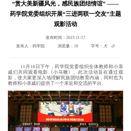
“赏大美新疆风光，感民族团结情谊” ——
药学院党委组织开展“三进两联一交友”主题
观影活动
800cc全讯白菜首页
院情总览
发布时间：
2023-11-17
师资队伍
发布人：
药学院
浏览量：
10
字号：
大
小
人才培养
科学研究
本科教学
11月16日下午，药学院党委组织全体教师和小亲
戚们共同观看电影《小马鞭》。此次活动旨在通过观
平台建设
影，使大家更深入地理解民族团结
教育内涵，
同时也为
学生园地
教师和小亲戚们提供了一个亲近和交流的平台。
交流合作