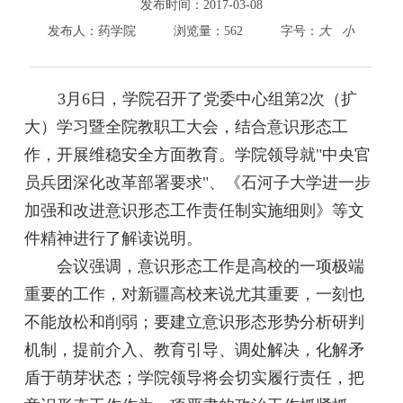
800cc全讯白菜首页
发布时间：
2017-03-08
院情总览
发布人：
药学院
浏览量：
562
字号：
大
小
师资队伍
人才培养
3
月
6
日，学院召开了党委中心组第
2
次（扩
科学研究
本科教学
大）学习暨全院教职工大会，结合意识形态工
平台建设
作，开展维稳安全方面教育。学院领导就
"中央官
学生园地
员兵团深化改革部署要求"
、《石河子大学进一步
交流合作
加强和改进意识形态工作责任制实施细则》等文
件精神进行了解读说明。
会议强调，意识形态工作是高校的一项极端
重要的工作，对新疆高校来说尤其重要，一刻也
不能放松和削弱；要建立意识形态形势分析研判
机制，提前介入、教育引导、调处解决，化解矛
盾于萌芽状态；学院领导将会切实履行责任，把