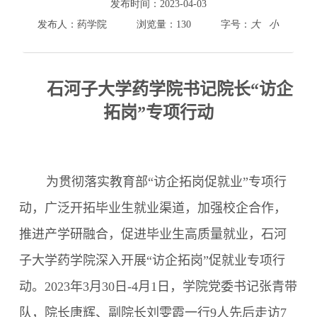
800cc全讯白菜首页
发布时间：
2023-04-03
院情总览
发布人：
药学院
浏览量：
130
字号：
大
小
师资队伍
人才培养
科学研究
石河子大学药学院书记院长“访企
本科教学
拓岗”专项行动
平台建设
学生园地
交流合作
为贯彻落实
教育部
“访企拓岗促就业”专项行
动，
广泛开拓毕业生就业渠道，加强校企合作，
推进产学研融合，促进毕业生高质量就业，石河
子大学药
学院
深入开展“
访企拓岗
”
促就业专项行
动
。
2023
年
3
月
30
日
-4
月
1
日，学院党委书记张青带
队，院长唐辉、副院长刘雯霞一行
9
人先后走访
7