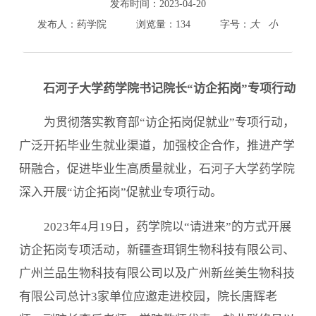
800cc全讯白菜首页
发布时间：
2023-04-20
院情总览
发布人：
药学院
浏览量：
134
字号：
大
小
师资队伍
人才培养
科学研究
石河子大学药学院书记院长“访企拓岗”专项行动
本科教学
平台建设
为贯彻落实
教育部
“访企拓岗促就业”专项行动，
学生园地
广泛开拓毕业生就业渠道，加强校企合作，推进产学
交流合作
研融合，促进毕业生高质量就业，石河子大学药
学院
深入开展“
访企拓岗
”
促就业专项行动
。
2023
年
4
月
19
日，药学院以“请进来”的方式开展
访企拓岗专项活动，新疆查珥铜生物科技有限公司、
广州兰品生物科技有限公司以及广州新丝美生物科技
有限公司总计
3
家单位应邀走进校园，院长唐辉老