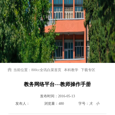
当前位置：
800cc全讯白菜首页
本科教学
下载专区
教务网络平台---教师操作手册
发布时间：
2016-05-13
发布人：
浏览量：
480
字号：
大
小
800cc全讯白菜首页
院情总览