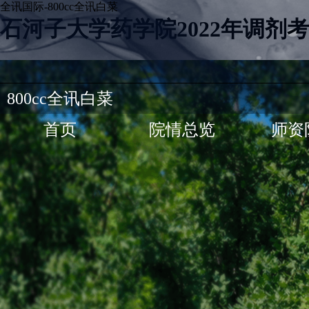
全讯国际-800cc全讯白菜
石河子大学药学院2022年调剂
800cc全讯白菜
首页
院情总览
师资