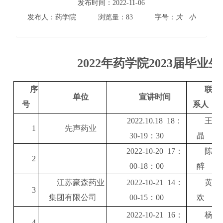
800cc全讯白菜首页
发布时间：
2022-11-06
院情总览
发布人：
药学院
浏览量：
83
字号：
大
小
师资队伍
人才培养
科学研究
2022年药学院2023届毕
本科教学
平台建设
序
联
学生园地
单位
宣讲时间
号
系人
交流合作
2022.10.18
18
：
王
1
先声药业
30-19
：
30
晶
2022-10-20
17
：
陈
2
00-18
：
00
醉
江苏豪森药业
2022-10-21
14
：
黄
3
集团有限公司
00-15
：
00
欢
2022-10-21
16
：
杨
4