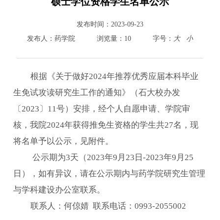
硕士学位资格学生名单公示
800cc全讯白菜首页
发布时间：
2023-09-23
院情总览
发布人：
药学院
浏览量：
10
字号：
大
小
师资队伍
人才培养
根据
《关于做好
2024
年推荐优秀应届本科毕业
科学研究
本科教学
生免试攻读研究生工作的通知》（石大校办发
平台建设
〔
2023
〕
11
号）
安排，经个人自愿申请、学院审
学生园地
核，我院
2024
年获得推免生资格的学生共
27
名，现
交流合作
将名单予以公示，见附件。
公示期为
3
天（
2023
年
9
月
23
日
-2023
年
9
月
25
日），如有异议，请在公示期内与药学院研究生管理
与学科建设办公室联系。
联系人：何倞婧
联系电话：
0993-2055002