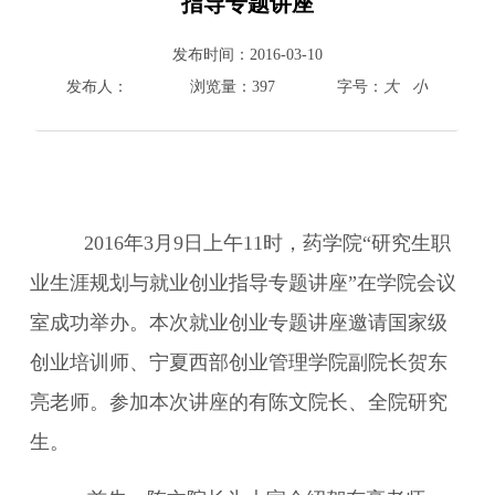
指导专题讲座
800cc全讯白菜首页
发布时间：
2016-03-10
院情总览
发布人：
浏览量：
397
字号：
大
小
师资队伍
人才培养
科学研究
本科教学
平台建设
2016
年
3月
9日上午11时，药学院“研究生职
学生园地
业生涯规划与就业创业指导专题讲座”在学院会议
交流合作
室成功举办。本次就业创业专题讲座邀请
国家级
创业培训师、宁夏西部创业管理学院副院长贺
东
亮老师。参加本次讲座的有陈文院长、全院研究
生。