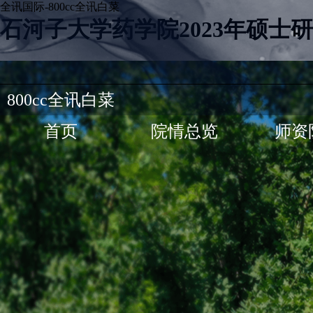
全讯国际-800cc全讯白菜
石河子大学药学院2023年硕士
800cc全讯白菜
首页
院情总览
师资