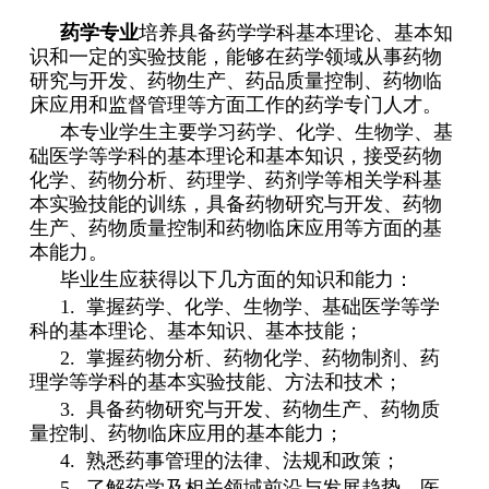
师资队伍
药学专业
培养具备药学学科基本理论、基本知
人才培养
识和一定的实验技能，能够在药学领域从事药物
科学研究
研究与开发、药物生产、药品质量控制、药物临
本科教学
床应用和监督管理等方面工作的药学专门人才。
本专业学生主要学习药学、化学、生物学、基
平台建设
础医学等学科的基本理论和基本知识，接受药物
学生园地
化学、药物分析、药理学、药剂学等相关学科基
交流合作
本实验技能的训练，具备药物研究与开发、药物
生产、药物质量控制和药物临床应用等方面的基
本能力。
毕业生应获得以下几方面的知识和能力：
1.
掌握药学、化学、生物学、基础医学等学
科的基本理论、基本知识、基本技能；
2.
掌握药物分析、药物化学、药物制剂、药
理学等学科的基本实验技能、方法和技术；
3.
具备药物研究与开发、药物生产、药物质
量控制、药物临床应用的基本能力；
4.
熟悉药事管理的法律、法规和政策；
5.
了解药学及相关领域前沿与发展趋势、医