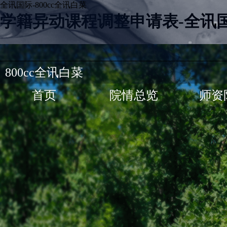
全讯国际-800cc全讯白菜
学籍异动课程调整申请表-全讯
800cc全讯白菜
首页
院情总览
师资