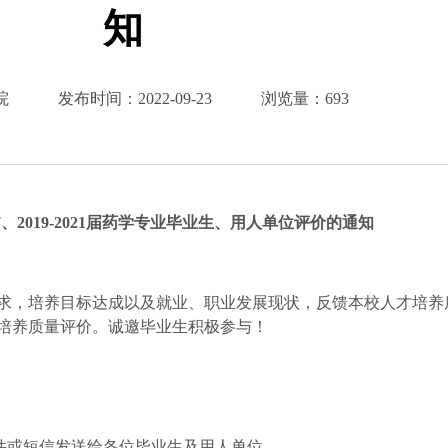
知
院
发布时间：
2022-09-23
浏览量：
693
7
、
2019-2021
届
药学专业毕业生、用人单位
评价的通知
求，培养目标达成以及就业、职业发展现状，反馈
本校人才培养
培养质量评价。诚邀毕业生积极参与！
件或短信发送给各位毕业生
及用人单位
。