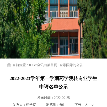
当前位置：
800cc全讯白菜首页
全讯国际的公告
2022-2023学年第一学期药学院转专业学生
申请名单公示
800cc全讯白菜首页
发布时间：
2022-09-25
院情总览
发布人：
药学院
浏览量：
601
字号：
大
小