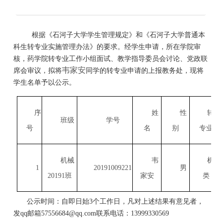
师资队伍
人才培养
科学研究
根据《石河子大学学生管理规定》和《石河子大学普通本
本科教学
科生转专业实施管理办法》的要求。经学生申请，所在学院审
核，药学院转专业工作小组面试、教学指导委员会讨论、党政联
平台建设
韦家安
席会审议，拟将
同学的转专业申请的上报教务处，现将
学生园地
学生名单予以公示。
交流合作
序
姓
性
转出
班级
学号
号
名
别
专业
机械
韦
机械
1
20191009221
男
20191
班
家安
类
公示时间：自即日始
3
个工作日，凡对上述结果有意见者，
发
qq
邮箱
57556684@qq.com
联系电话：
13999330569