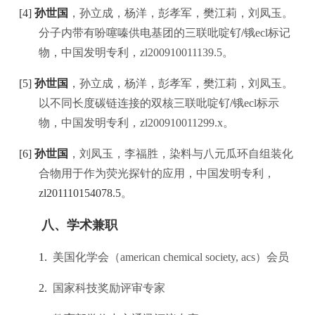
[4]
孙世国
，孙立成，杨洋，彭孝军，樊江莉，刘凤玉。
分子内带有吩噻嗪供电基团的三联吡啶钌
/
锇
ecl
标记
物，中国发明专利，
zl200910011139.5
。
[5]
孙世国
，孙立成，杨洋，彭孝军，樊江莉，刘凤玉。
以不同长度碳链连接的双核三联吡啶钌
/
锇
ecl
标示
物，中国发明专利，
zl200910011299.x
。
[6]
孙世国
，刘凤玉，李福胜，染料与八元瓜环自组装化
合物用于作为荧光探针的应用，中国发明专利，
zl201110154078.5
。
八、学术兼职
1.
美国化学会（
american chemical society, acs
）会员
2.
国家科技奖励评审专家