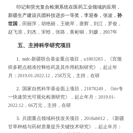
印记和荧光复合检测系统在医药工业领域的应用，
新疆生产建设兵团科技进步一等奖，李迎春，张波，
孙
世国
，田丽萍，胡艳丽，王晓琴，唐辉，刘江，罗俊，
赵飞浪，刘杰，宋晗，张路，黄彬铜，刘媛，
2017
年
五、主持科学研究项目
1. nsfc-
新疆联合基金重点项目，
u1803283
，《宫颈
癌多靶点精准控释给药及其作用机制研究》，起止年
月：
2019.01-2022.12
，
258
万元，主持，在研
2.
国家自然科学基金面上项目，
21878249
，《
hiv
专
一快速荧光可视化检测研究》，起止年月：
2019.01-
2022.12
，
66
万元，主持，在研
3.
兵团重点领域科技攻关项目，
2018ab012
，《新疆
甘草种植与药材质量提升关键技术研究》，起止年月：