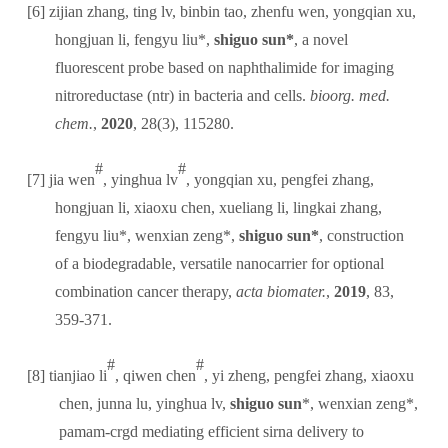
[6]
zijian zhang, ting lv, binbin tao, zhenfu wen, yongqian xu,
hongjuan li, fengyu liu*,
shiguo sun*
, a novel
fluorescent probe based on naphthalimide for imaging
nitroreductase (ntr) in bacteria and cells.
bioorg. med.
chem.
,
2020
, 28(3), 115280.
#
#
[7]
jia wen
, yinghua lv
, yongqian xu, pengfei zhang,
hongjuan li, xiaoxu chen, xueliang li, lingkai zhang,
fengyu liu*, wenxian zeng*,
shiguo sun*
, construction
of a biodegradable, versatile nanocarrier for optional
combination cancer therapy,
acta biomater.
,
2019
, 83,
359-371.
#
#
[8]
tianjiao li
, qiwen chen
, yi zheng, pengfei zhang, xiaoxu
chen, junna lu, yinghua lv,
shiguo sun
*, wenxian zeng*,
pamam-crgd mediating efficient sirna delivery to