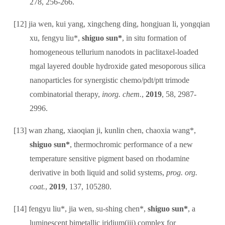
278, 256-266.
[12]
jia wen, kui yang, xingcheng ding, hongjuan li, yongqian
xu, fengyu liu*,
shiguo sun*
, in situ formation of
homogeneous tellurium nanodots in paclitaxel-loaded
mgal layered double hydroxide gated mesoporous silica
nanoparticles for synergistic chemo/pdt/ptt trimode
combinatorial therapy,
inorg. chem.
,
2019
, 58, 2987-
2996.
[13]
wan zhang, xiaoqian ji, kunlin chen, chaoxia wang*,
shiguo sun*
, thermochromic performance of a new
temperature sensitive pigment based on rhodamine
derivative in both liquid and solid systems,
prog. org.
coat.
,
2019
, 137, 105280.
[14]
fengyu liu*, jia wen, su-shing chen*,
shiguo sun*
, a
luminescent bimetallic iridium(iii) complex for