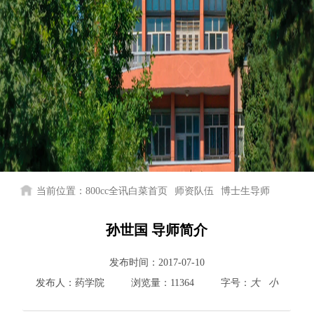
当前位置：
800cc全讯白菜首页
师资队伍
博士生导师
孙世国 导师简介
发布时间：
2017-07-10
发布人：
药学院
浏览量：
11364
字号：
大
小
800cc全讯白菜首页
院情总览