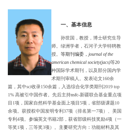
师资队伍
人才培养
科学研究
一、基本信息
本科教学
平台建设
孙世国，教授，博士研究生导
学生园地
师。绿洲学者，石河子大学特聘教
交流合作
授。
等
期刊编委，
journal of the
american chemical society(jacs)
等
20
种国际学术期刊，以及部分国内学
术期刊审稿人。发表论文
160
余
篇，其中
sci
收录
150
余篇，入选综合化学类期刊
2019 top
1%
高被引中国作者。
先后主持
nsfc-
新疆联合基金重点项
目
1
项，国家自然科学基金面上项目
5
项，省部级课题
10
余项。获授权中国发明专利
37
项（排名第一
7
项）、美国
专利
4
项。参编英文书籍
2
部，获省部级科技奖励
4
项（一
等奖
1
项，三等奖
3
项）。
主要
研究方向
：
功能材料及其