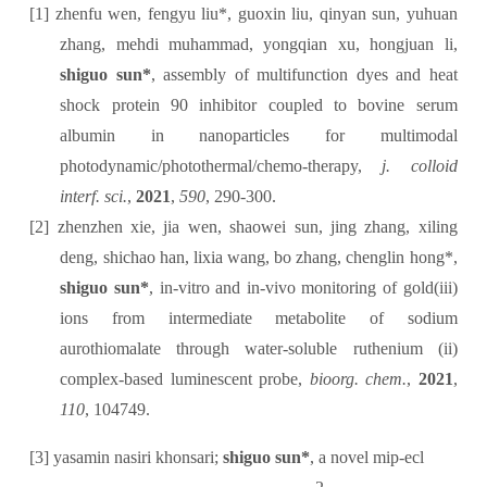
[1]
zhenfu wen, fengyu liu*, guoxin liu, qinyan sun, yuhuan
zhang, mehdi muhammad, yongqian xu, hongjuan li,
shiguo sun*
, assembly of multifunction dyes and heat
shock protein 90 inhibitor coupled to bovine serum
albumin in nanoparticles for multimodal
photodynamic/photothermal/chemo-therapy,
j. colloid
interf. sci.
,
2021
,
590
, 290-300.
[2]
zhenzhen xie, jia wen, shaowei sun, jing zhang, xiling
deng, shichao han, lixia wang, bo zhang, chenglin hong*,
shiguo sun*
, in-vitro and in-vivo monitoring of gold(iii)
ions from intermediate metabolite of sodium
aurothiomalate through water-soluble ruthenium (ii)
complex-based luminescent probe,
bioorg. chem.
,
2021
,
110
, 104749.
[3]
yasamin nasiri khonsari;
shiguo sun*
, a novel mip-ecl