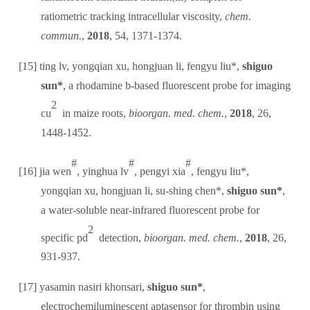
ratiometric tracking intracellular viscosity,
chem.
commun.
,
2018
, 54, 1371-1374.
[15]
ting lv, yongqian xu, hongjuan li, fengyu liu*,
shiguo
sun*
, a rhodamine b-based fluorescent probe for imaging
2
cu
in maize roots,
bioorgan. med. chem.
,
2018
, 26,
1448-1452.
#
#
#
[16]
jia wen
, yinghua lv
, pengyi xia
, fengyu liu*,
yongqian xu, hongjuan li, su-shing chen*,
shiguo sun*
,
a water-soluble near-infrared fluorescent probe for
2
specific pd
detection,
bioorgan. med. chem.
,
2018
, 26,
931-937.
[17]
yasamin nasiri khonsari,
shiguo sun*
,
electrochemiluminescent aptasensor for thrombin using