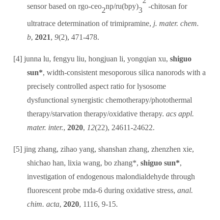
2
sensor based on rgo-ceo
np/ru(bpy)
-chitosan for
2
3
ultratrace determination of trimipramine,
j. mater. chem.
b
,
2021
,
9
(2), 471-478.
[4]
junna lu, fengyu liu, hongjuan li, yongqian xu,
shiguo
sun*
, width-consistent mesoporous silica nanorods with a
precisely controlled aspect ratio for lysosome
dysfunctional synergistic chemotherapy/photothermal
therapy/starvation therapy/oxidative therapy.
acs appl.
mater. inter.
,
2020
,
12
(22), 24611-24622.
[5]
jing zhang, zihao yang, shanshan zhang, zhenzhen xie,
shichao han, lixia wang, bo zhang*,
shiguo sun*
,
investigation of endogenous malondialdehyde through
fluorescent probe mda-6 during oxidative stress,
anal.
chim. acta
,
2020
, 1116, 9-15.