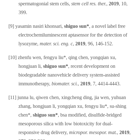
spermatogonial stem cells,
stem cell res. ther.
,
2019
, 10,
399.
[9]
y
asamin nasiri khonsari,
shiguo sun*
, a novel label free
electrochemiluminescent aptasensor for the detection of
lysozyme,
mater. sci. eng. c
,
2019
, 96, 146-152.
[10]
zhenfu wen, fengyu liu*, qing chen, yongqian xu,
hongjuan li,
shiguo sun*
, recent development on
biodegradable nanovehicle delivery system-assisted
immunotherapy,
biomater. sci.
,
2019
, 7, 4414-4443.
[11]
junna lu, qiwen chen, xingcheng ding, jia wen, yuhuan
zhang, hongjuan li, yongqian xu, fengyu liu*, su-shing
chen*,
shiguo sun*
, bsa modified, disulfide-bridged
mesoporous silica with low biotoxicity for dual-
responsive drug delivery,
micropor. mesopor. mat.
,
2019
,