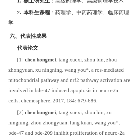
1. 硕士研究生
：高级药理学、高级药理学技术
2. 本科生课程
：药理学、中药药理学、临床药理
学
六、代表性成果
代表论文
[1]
chen hongmei
, tang xuexi, zhou bin, zhou
zhongyuan, xu ningning, wang you*, a ros-mediated
mitochondrial pathway and nrf2 pathway activation are
involved in bde-47 induced apoptosis in neuro-2a
cells. chemosphere, 2017, 184: 679-686.
[2]
chen hongmei
, tang xuexi, zhou bin, xu
ningning, zhou zhongyuan, fang kuan, wang you*,
bde-47 and bde-209 inhibit proliferation of neuro-2a