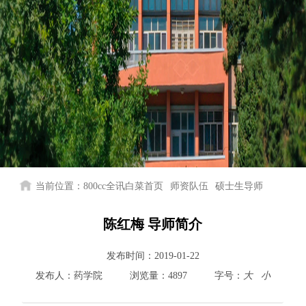
当前位置：
800cc全讯白菜首页
师资队伍
硕士生导师
陈红梅 导师简介
发布时间：
2019-01-22
发布人：
药学院
浏览量：
4897
字号：
大
小
800cc全讯白菜首页
院情总览