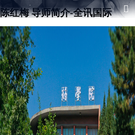
陈红梅 导师简介-全讯国际