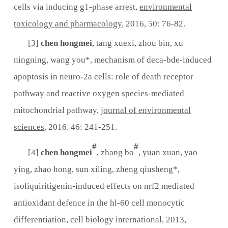
cells via inducing g1-phase arrest,
environmental
toxicology and pharmacology
, 2016, 50: 76-82.
[3]
chen hongmei
, tang xuexi, zhou bin, xu
ningning, wang you*, mechanism of deca-bde-induced
apoptosis in neuro-2a cells: role of death receptor
pathway and reactive oxygen species-mediated
mitochondrial pathway,
journal of environmental
sciences
, 2016. 46: 241-251.
#
#
[4]
chen hongmei
, zhang bo
, yuan xuan, yao
ying, zhao hong, sun xiling, zheng qiusheng*,
isoliquiritigenin-induced effects on nrf2 mediated
antioxidant defence in the hl-60 cell monocytic
differentiation, cell biology international, 2013,