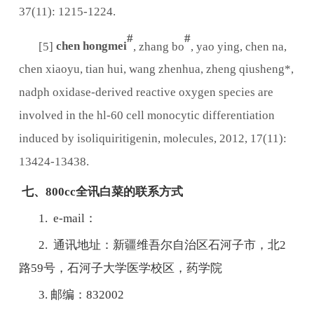
37(11): 1215-1224.
#
#
[5]
chen hongmei
, zhang bo
, yao ying, chen na,
chen xiaoyu, tian hui, wang zhenhua, zheng qiusheng*,
nadph oxidase-derived reactive oxygen species are
involved in the hl-60 cell monocytic differentiation
induced by isoliquiritigenin, molecules, 2012, 17(11):
13424-13438.
七、800cc全讯白菜的联系方式
1. e-mail：
2. 通讯地址：新疆维吾尔自治区石河子市，北2
路59号，石河子大学医学校区，药学院
3. 邮编：832002